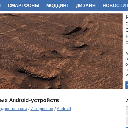
И
СМАРТФОНЫ
МОДДИНГ
ДИЗАЙН
НОВОСТИ 
ФОТО
М
о
о
п
м
н
с
п
н
ых Android-устройств
з
о
аджет новости
/
Интересное
/
Android