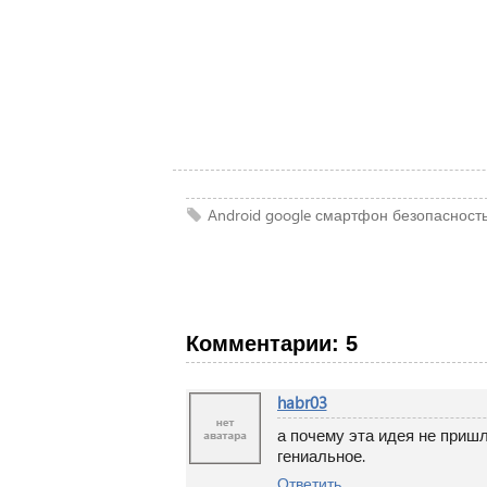
Android
google
смартфон
безопасност
Комментарии: 5
habr03
а почему эта идея не пришл
гениальное.
Ответить