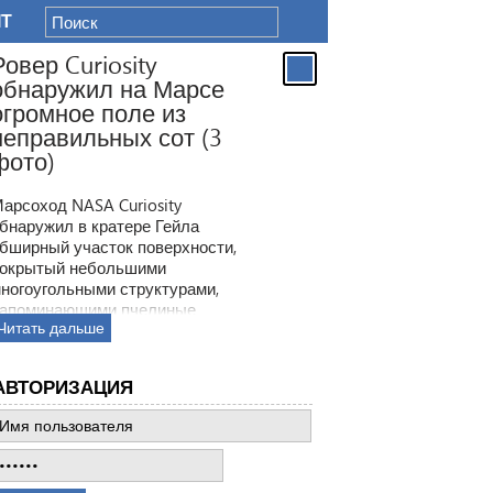
IT
Ровер Curiosity
обнаружил на Марсе
огромное поле из
неправильных сот (3
фото)
арсоход NASA Curiosity
бнаружил в кратере Гейла
бширный участок поверхности,
окрытый небольшими
ногоугольными структурами,
апоминающими пчелиные
Читать дальше
оты. Ранее ровер находил
одобные образования, но
овая находка по масштабам
АВТОРИЗАЦИЯ
атмила все предыдущее такие
ткрытия.