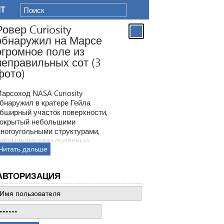
IT
Ровер Curiosity
обнаружил на Марсе
огромное поле из
неправильных сот (3
фото)
арсоход NASA Curiosity
бнаружил в кратере Гейла
бширный участок поверхности,
окрытый небольшими
ногоугольными структурами,
апоминающими пчелиные
Читать дальше
оты. Ранее ровер находил
одобные образования, но
овая находка по масштабам
АВТОРИЗАЦИЯ
атмила все предыдущее такие
ткрытия.