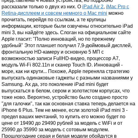
представлены 4 новых устройства, но подробно
рассказали только о двух из них. О
iPad Air 2
,
iMac Pro с
Retina-дисплеем и совсем немного о Mac mini
можно
прочитать, перейдя по ссылкам, а те крупицы
информации, которые были озвучены относительно iPad
mini 3, вы найдёте здесь. Слоган на официальном сайте
Apple гласит: "Полно инноваций, но по прежнему
удобный" Этот планшет получил 7,9-дюймовый дисплей,
фронтальную HD-камеру и основную 5 МП с
возможностью записи FullHD-видео, процессор A7,
модуль Wi-Fi 802.11n и сканер Touch ID. Инноваций -
море, как ни крути... Похоже, Apple переняла стратегию
выпускать одинаковые гаджеты с разными названиями у
Samsung. Ах да, это поколение iPad mini будет
выпускаться в белом, сером и золотистом корпусах, что
тоже ново. Вероятно, устройство было создано просто
"для галочки", так как основная ставка теперь делается на
iPhone 6 Plus. Тем не менее, если золотой iPad mini 3 -
предел ваших мечтаний, то купить его можно будет по
цене от 19490 до 29490 рублей за модель с WiFi и от
25990 до 35990 за модель с сотовым модулем.
Прошлогодние серая и белая модели обойдутся в