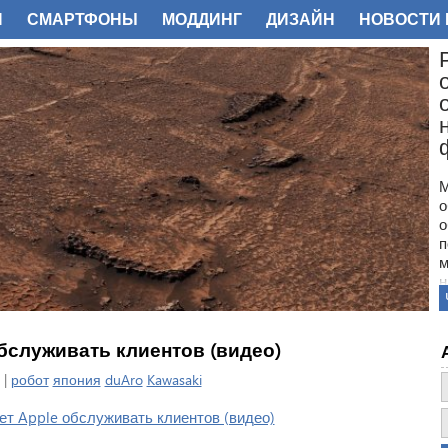
И
СМАРТФОНЫ
МОДДИНГ
ДИЗАЙН
НОВОСТИ 
ФОТО
М
о
о
п
м
н
с
п
н
обслуживать клиентов (видео)
з
о
 |
робот
япония
duAro
Kawasaki