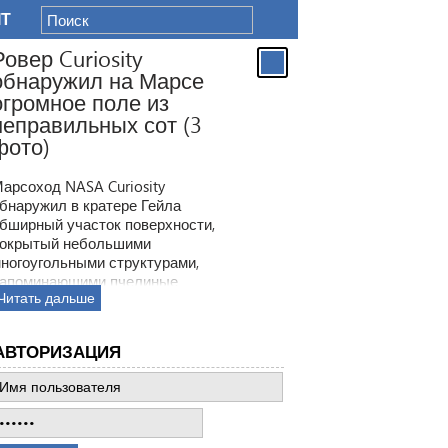
IT
Ровер Curiosity
обнаружил на Марсе
огромное поле из
неправильных сот (3
фото)
арсоход NASA Curiosity
бнаружил в кратере Гейла
бширный участок поверхности,
окрытый небольшими
ногоугольными структурами,
апоминающими пчелиные
Читать дальше
оты. Ранее ровер находил
одобные образования, но
овая находка по масштабам
АВТОРИЗАЦИЯ
атмила все предыдущее такие
ткрытия.