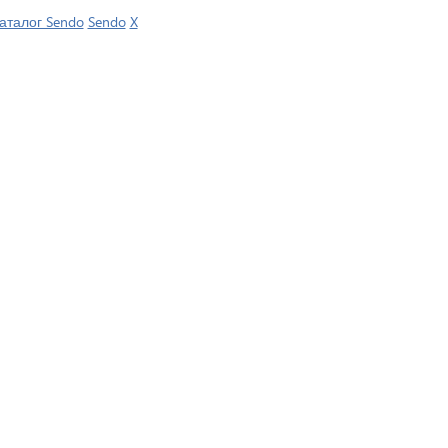
аталог Sendo
Sendo
X