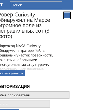
IT
Ровер Curiosity
обнаружил на Марсе
огромное поле из
неправильных сот (3
фото)
арсоход NASA Curiosity
бнаружил в кратере Гейла
бширный участок поверхности,
окрытый небольшими
ногоугольными структурами,
апоминающими пчелиные
Читать дальше
оты. Ранее ровер находил
одобные образования, но
овая находка по масштабам
АВТОРИЗАЦИЯ
атмила все предыдущее такие
ткрытия.