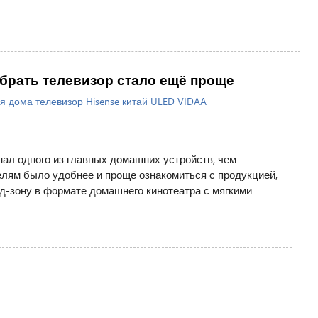
брать телевизор стало ещё проще
я дома
телевизор
Hisense
китай
ULED
VIDAA
ал одного из главных домашних устройств, чем
елям было удобнее и проще ознакомиться с продукцией,
д-зону в формате домашнего кинотеатра с мягкими