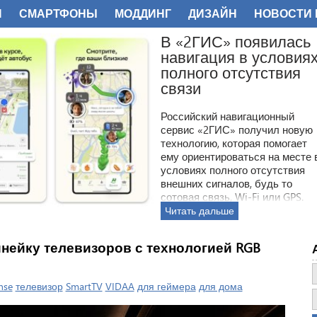
И
СМАРТФОНЫ
МОДДИНГ
ДИЗАЙН
НОВОСТИ 
ФОТО
инейку телевизоров с технологией RGB
nse
телевизор
SmartTV
VIDAA
для геймера
для дома