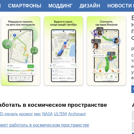
И
СМАРТФОНЫ
МОДДИНГ
ДИЗАЙН
НОВОСТИ 
ФОТО
Р
с
т
е
у
в
с
В
п
с
аботать в космическом пространстве
D-печать
космос
мкс
NASA
ULTEM
Archinaut