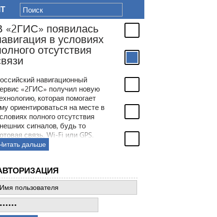
IT
В «2ГИС» появилась
навигация в условиях
полного отсутствия
связи
оссийский навигационный
ервис «2ГИС» получил новую
ехнологию, которая помогает
му ориентироваться на месте в
словиях полного отсутствия
нешних сигналов, будь то
отовая связь, Wi-Fi или GPS.
место этого сервис будет
Читать дальше
олагаться на встроенные в
мартфон датчики.
АВТОРИЗАЦИЯ