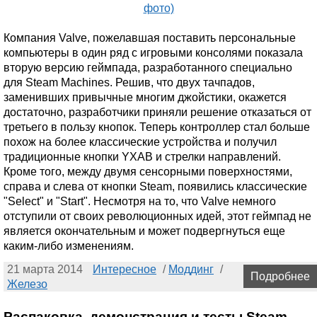
Компания Valve, пожелавшая поставить персональные
компьютеры в один ряд с игровыми консолями показала
вторую версию геймпада, разработанного специально
для Steam Machines. Решив, что двух тачпадов,
заменивших привычные многим джойстики, окажется
достаточно, разработчики приняли решение отказаться от
третьего в пользу кнопок. Теперь контроллер стал больше
похож на более классические устройства и получил
традиционные кнопки YXAB и стрелки направлений.
Кроме того, между двумя сенсорными поверхностями,
справа и слева от кнопки Steam, появились классические
"Select" и "Start". Несмотря на то, что Valve немного
отступили от своих революционных идей, этот геймпад не
является окончательным и может подвергнуться еще
каким-либо изменениям.
21 марта 2014
Интересное
/
Моддинг
/
Подробнее
Железо
Распаковка, демонстрация и тесты Steam