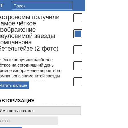
IT
Астрономы получили
самое чёткое
изображение
неуловимой звезды-
компаньона
Бетельгейзе (2 фото)
чёные получили наиболее
ёткое на сегодняшний день
рямое изображение вероятного
омпаньона знаменитой звезды
етельгейзе — красного
Читать дальше
верхгиганта в созвездии
риона. Астрономы более ста
ет обсуждали странности
АВТОРИЗАЦИЯ
еременной яркости
етельгейзе и только недавно
могли воочию увидеть её
еуловимого компаньона —
олодой звезды в окрестностях