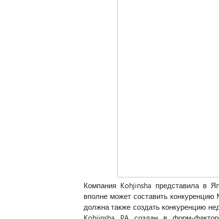
Компания Kohjinsha представила в Яп
вполне может составить конкуренцию 
должна также создать конкуренцию неда
Kohjinsha PA создан в форм-факто