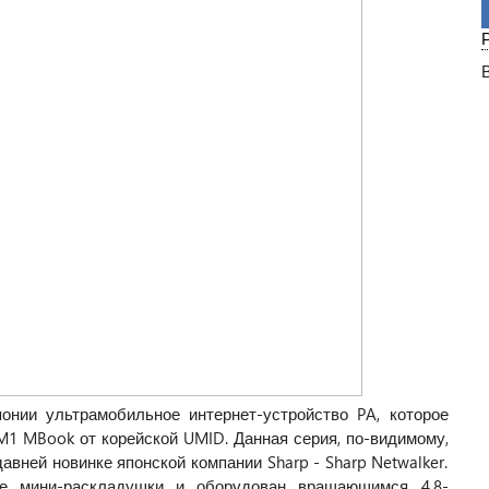
...
онии ультрамобильное интернет-устройство PA, которое
M1 MBook от корейской UMID. Данная серия, по-видимому,
вней новинке японской компании Sharp - Sharp Netwalker.
ре мини-раскладушки и оборудован вращающимся 4,8-