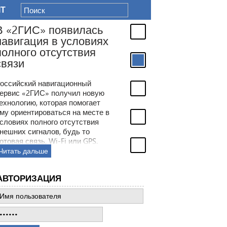
IT
В «2ГИС» появилась
навигация в условиях
полного отсутствия
связи
оссийский навигационный
ервис «2ГИС» получил новую
ехнологию, которая помогает
му ориентироваться на месте в
словиях полного отсутствия
нешних сигналов, будь то
отовая связь, Wi-Fi или GPS.
место этого сервис будет
Читать дальше
олагаться на встроенные в
мартфон датчики.
АВТОРИЗАЦИЯ