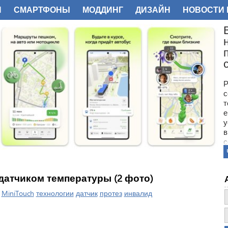
И
СМАРТФОНЫ
МОДДИНГ
ДИЗАЙН
НОВОСТИ 
ФОТО
Р
с
т
е
у
в
с
В
п
с
 датчиком температуры (2 фото)
|
MiniTouch
технологии
датчик
протез
инвалид