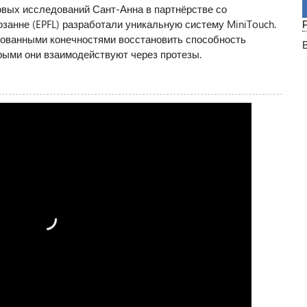
вых исследований Сант-Анна в партнёрстве со
анне (EPFL) разработали уникальную систему MiniTouch.
рованными конечностями восстановить способность
рыми они взаимодействуют через протезы.