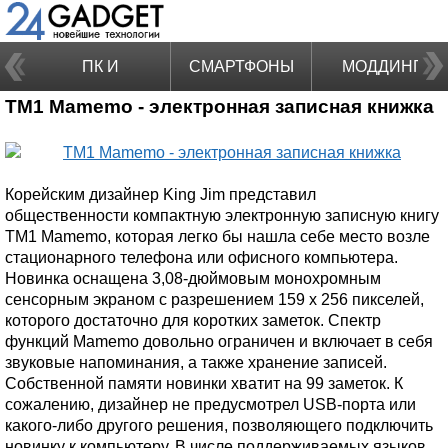
ПК И
СМАРТФОНЫ
МОДДИНГ
TM1 Mamemo - электронная записная книжка
НОУТБУКИ
Корейским дизайнер King Jim представил
общественности компактную электронную записную книгу
TM1 Mamemo, которая легко бы нашла себе место возле
стационарного телефона или офисного компьютера.
Новинка оснащена 3,08-дюймовым монохромным
сенсорным экраном с разрешением 159 x 256 пикселей,
которого достаточно для коротких заметок. Спектр
функций Mamemo довольно ограничен и включает в себя
звуковые напоминания, а также хранение записей.
Собственной памяти новинки хватит на 99 заметок. К
сожалению, дизайнер не предусмотрел USB-порта или
какого-либо другого решения, позволяющего подключить
новинку к компьютеру. В числе поддерживаемых языков