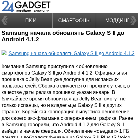
ПК И
СМАРТФОНЫ
МОДДИНГ
Samsung начала обновлять Galaxy S II до
НОУТБУКИ
Android 4.1.2
Компания Samsung приступила к обновлению
смартфонов Galaxy S II до Android 4.1.2. Официальная
прошивка с Jelly Bean уже доступна для испанских
пользователей. Сборка отличается от прежних утечек, в
качестве даты релиза прошивки указан январь. В
ближайшее время обновиться до Jelly Bean смогут не
только испанцы, но и владельцы Galaxy S II в других
странах. Корейская корпорация выпустила обновление
для своего экс-флагмана с опережением графика. Ранее
в Samsung говорили, что Android 4.1.2 для Galaxy S II
выйдет в начале февраля. Обновление «съедает» 1 ГБ
памяти и добавляет функции из Galaxy S II Plus (S Voice,