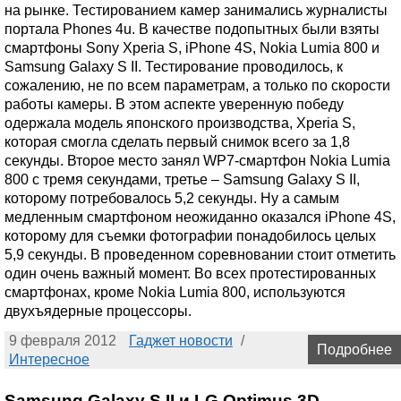
на рынке. Тестированием камер занимались журналисты
портала Phones 4u. В качестве подопытных были взяты
смартфоны Sony Xperia S, iPhone 4S, Nokia Lumia 800 и
Samsung Galaxy S II. Тестирование проводилось, к
сожалению, не по всем параметрам, а только по скорости
работы камеры. В этом аспекте уверенную победу
одержала модель японского производства, Xperia S,
которая смогла сделать первый снимок всего за 1,8
секунды. Второе место занял WP7-смартфон Nokia Lumia
800 с тремя секундами, третье – Samsung Galaxy S II,
которому потребовалось 5,2 секунды. Ну а самым
медленным смартфоном неожиданно оказался iPhone 4S,
которому для съемки фотографии понадобилось целых
5,9 секунды. В проведенном соревновании стоит отметить
один очень важный момент. Во всех протестированных
смартфонах, кроме Nokia Lumia 800, используются
двухъядерные процессоры.
9 февраля 2012
Гаджет новости
/
Подробнее
Интересное
Samsung Galaxy S II и LG Optimus 3D