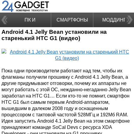
ПК И
СМАРТФОНЫ
МОДДИНГ
Android 4.1 Jelly Bean установили на
НОУТБУКИ
старенький HTC G1 (видео)
Пока одни производители работают над тем, чтобы их
флагманы получили прошивку с Android 4.1 Jelly Bean, а
другие придумывают отговорки, почему их аппараты не
могут работать с этой ОС, нежданно-негаданно Jelly Bean
заработал на HTC G1… Если кто-то не помнит, смартфон
HTC G1 был самым первым Android-аппаратом,
вышедшим в далеком 2008 году и оснащенным
процессором с тактовой частотой 528МГц и 192Мб RAM.
Идея запустить Android 4.1 Jelly Bean на этом смартфоне
принадлежит команде SoCal Devs с ресурса XDA
Developers - они установили на G1 прошивку