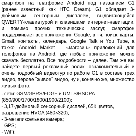
смартфон на платформе Android под названием G1
(ранее известный как HTC Dream). G1 обладает 3-
дюймовым сенсорным дисплеем, выдвигающейся
QWERTY-клавиатурой и клавишами интернет-навигации,
и помимо прочих технических заслуг, смартфон
поддерживает все приложения Google, в т.ч. поиск, карты,
Gmail, контакты, календарь, Google Talk и You Tube, а
также Android Market – «магазин» приложений для
телефонов на Android, где любые приложения можно
скачать бесплатно. Все подробности – далее. Там же вы
найдете первый рекламный ролик, ознакомительный и
очень подробный видеотур по работе G1 в составе трех
видео, перове "живое" видео, ну и, конечно же, множество
живых фото.
- сети: GSM/GPRS/EDGE и UMTS/HSDPA
(850/900/1700/1800/1900/2100);
- 3,17-дюймовый сенсорный дисплей, 65К цветов,
разрешение HVGA (480×320);
- 3-мегапиксельная камера;
- GPS;
- WiFi;