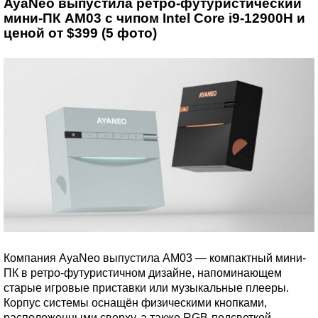
AyaNeo выпустила ретро-футуристический
мини-ПК AM03 с чипом Intel Core i9-12900H и
ценой от $399 (5 фото)
Компания AyaNeo выпустила AM03 — компактный мини-
ПК в ретро-футуристичном дизайне, напоминающем
старые игровые приставки или музыкальные плееры.
Корпус системы оснащён физическими кнопками,
расположенными сверху, а также RGB-подсветкой.