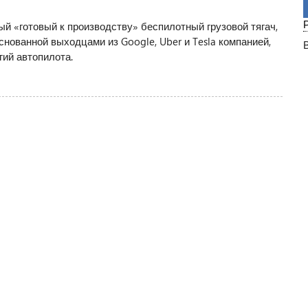
й «готовый к производству» беспилотный грузовой тягач,
нованной выходцами из Google, Uber и Tesla компанией,
гий автопилота.