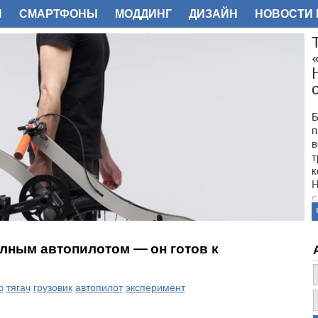
И
СМАРТФОНЫ
МОДДИНГ
ДИЗАЙН
НОВОСТИ 
ФОТО
Б
п
в
т
к
H
с
олным автопилотом — он готов к
o
тягач
грузовик
автопилот
эксперимент