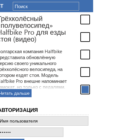
IT
Трёхколёсный
«полувелосипед»
Halfbike Pro для езды
стоя (видео)
олгарская компания Halfbike
редставила обновлённую
ерсию своего уникального
рёхколёсного велосипеда, на
отором ездят стоя. Модель
alfbike Pro внешне напоминает
амокат, но только с педалями.
Читать дальше
АВТОРИЗАЦИЯ