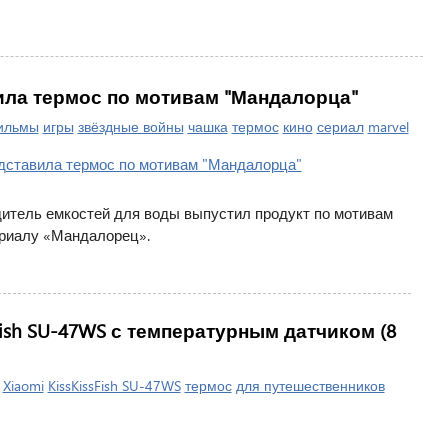
вила термос по мотивам "Мандалорца"
ильмы
игры
звёздные войны
чашка
термос
кино
сериал
marvel
одитель емкостей для воды выпустил продукт по мотивам
ериалу «Мандалорец».
Fish SU-47WS с температурным датчиком (8
|
Xiaomi
KissKissFish SU-47WS
термос
для путешественников