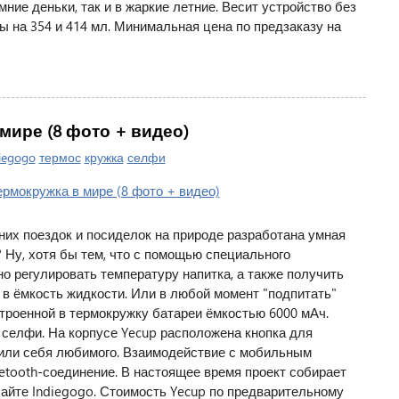
ние деньки, так и в жаркие летние. Весит устройство без
ты на 354 и 414 мл. Минимальная цена по предзаказу на
мире (8 фото + видео)
iegogo
термос
кружка
селфи
них поездок и посиделок на природе разработана умная
 Ну, хотя бы тем, что с помощью специального
о регулировать температуру напитка, а также получить
в ёмкость жидкости. Или в любой момент "подпитать"
роенной в термокружку батареи ёмкостью 6000 мАч.
селфи. На корпусе Yecup расположена кнопка для
или себя любимого. Взаимодействие с мобильным
etooth-соединение. В настоящее время проект собирает
сайте Indiegogo. Стоимость Yecup по предварительному