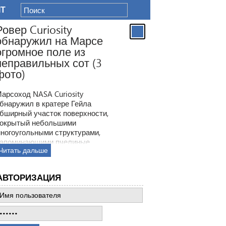
IT
Ровер Curiosity
обнаружил на Марсе
огромное поле из
неправильных сот (3
фото)
арсоход NASA Curiosity
бнаружил в кратере Гейла
бширный участок поверхности,
окрытый небольшими
ногоугольными структурами,
апоминающими пчелиные
Читать дальше
оты. Ранее ровер находил
одобные образования, но
овая находка по масштабам
АВТОРИЗАЦИЯ
атмила все предыдущее такие
ткрытия.