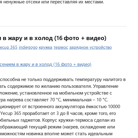
я ненужные отсеки или переставляя их местами.
 в жару и в холод (16 фото + видео)
ecup 365
indiegogo
кружка
термос
зарядное устройство
 способна не только поддерживать температуру налитого в
ждать содержимое по желанию пользователя. Управление
иложение, установленное на мобильном устройстве с
а нагрева составляет 70 °C, минимальная – 10 °C.
ионирует от встроенного аккумулятора ёмкостью 10000
ecup 365 проработает от 3 до 8 часов, кроме того, его
бильных гаджетов. Корпус кружки-термоса сделан из
тображающий текущий режим (нагрев, охлаждение или
озможностям новинка вполне может стать идеальным