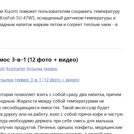
и Xiaomi поможет пользователям сохранить температуру
sKissFish SU-47WS, оснащенный датчиком температуры и
дным напиток жарким летом и согреет теплым чаем - в
ос 3-в-1 (12 фото + видео)
chi
Kickstarter
бутылка
термос
оторая позволяет взять с собой сразу два напитка, причем
олодным. Жидкости между собой температурами не
ух несообщающихся емкостях. Такой аксессуар будет
 в дорогу или на работу, взял с собой горячи кофе и чистую
егда необходимо держать при себе смесь для малыша.
пучих продуктов. Печенье, орешки, конфеты, медицинские
фе и много чего другого можно уместить в контейнере.