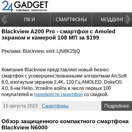
ПК И
СМАРТФОНЫ
МОДДИНГ
Blackview A200 Pro - смартфон с Amoled
НОУТБУКИ
экраном и камерой 108 МП за $199
Реклама: Blackview. erid: LjN8K25jQ
Компания Blackview представляет новый бизнес-
смартфон с усовершенствованными алгоритмам ArcSoft
6.0, изогнутым экраном 2,4K, 120 Гц AMOLED, DokeOS
4.0, 6-нм Helio. Успейте войти в число первых 100
покупателей и
приобрести смартфон
со скидкой.
15 августа 2023
Смартфоны
Подробнее
Обзор защищенного компактного смартфона
Blackview N6000