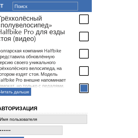
IT
Трёхколёсный
«полувелосипед»
Halfbike Pro для езды
стоя (видео)
олгарская компания Halfbike
редставила обновлённую
ерсию своего уникального
рёхколёсного велосипеда, на
отором ездят стоя. Модель
alfbike Pro внешне напоминает
амокат, но только с педалями.
Читать дальше
АВТОРИЗАЦИЯ