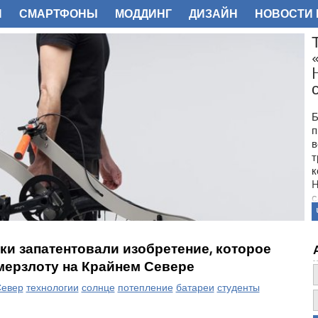
И
СМАРТФОНЫ
МОДДИНГ
ДИЗАЙН
НОВОСТИ 
ФОТО
Б
п
в
т
к
H
с
и запатентовали изобретение, которое
мерзлоту на Крайнем Севере
евер
технологии
солнце
потепление
батареи
студенты