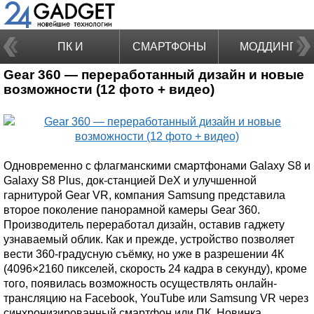
ПК И
СМАРТФОНЫ
МОДДИНГ
Gear 360 — переработанный дизайн и новые
НОУТБУКИ
возможности (12 фото + видео)
Одновременно с флагманскими смартфонами Galaxy S8 и
Galaxy S8 Plus, док-станцией DeX и улучшенной
гарнитурой Gear VR, компания Samsung представила
второе поколение панорамной камеры Gear 360.
Производитель переработал дизайн, оставив гаджету
узнаваемый облик. Как и прежде, устройство позволяет
вести 360-градусную съёмку, но уже в разрешении 4К
(4096×2160 пикселей, скорость 24 кадра в секунду), кроме
того, появилась возможность осуществлять онлайн-
трансляцию на Facebook, YouTube или Samsung VR через
синхронизированный смартфон или ПК. Новинка