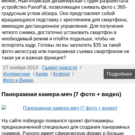
менее, Нью-Йоркская дизайнерская студия разработала
устройство PanoPal, позволяющее снимать фото с 360-
градусным углом обзора. Оно представляет собой
вращающуюся подставку с креплением для смартфона,
имеющую дистанционное управление. Для получения
четкого снимка, достаточно установить смартфон в
необходимый режим и отойти подальше, чтобы не
испортить кадр. Готовы ли вы заплатить $35 за такой
фото-аксессуар или панорамная съемка смартфоном не
такая уж и важная функция?
27 ноября 2013
Гаджет новости
/
Интересное
/
Apple
/
Android
/
Подробнее
Фото и Видео
Панорамная камера-мяч (7 фото + видео)
На сайте indiegogo появился проект фотокамеры,
предназначенной специально для создания панорамных
снимков. Panono имеет сферическую форму и больше