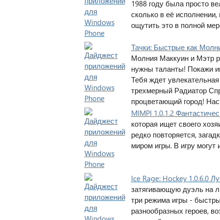
1988 году была просто ве
сколько в её исполнении, 
ощутить это в полной мер
Тачки: Быстрые как Молни
Молния Маккуин и Мэтр р
нужны таланты! Покажи им
Тебя ждет увлекательная 
трехмерный Радиатор Спри
процветающий город! Нас
MIMPI 1.0.1.2 Фантастиче
которая ищет своего хоз
редко повторяется, загад
миром игры. В игру могут 
Ice Rage: Hockey 1.0.6.0 
затягивающую дуэль на ль
три режима игры - быстр
разнообразных героев, в