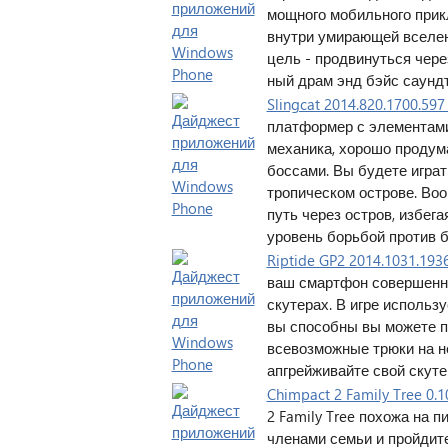
мощного мобильного прик
внутри умирающей вселен
цель - продвинуться чер
ный драм энд бэйс саундт
Slingcat 2014.820.1700.5
платформер с элементами
механика, хорошо продум
боссами. Вы будете играт
тропическом острове. Во
путь через остров, избег
уровень борьбой против б
Riptide GP2 2014.1031.19
ваш смартфон совершенно
скутерах. В игре использ
вы способны вы можете п
всевозможные трюки на н
апгрейживайте свой скутер
Chimpact 2 Family Tree 0
2 Family Tree похожа на п
членами семьи и пройдит