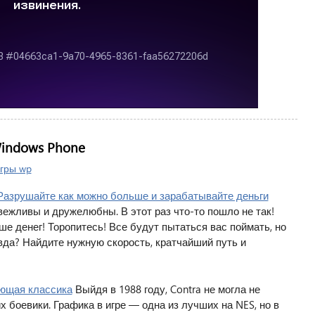
indows Phone
гры wp
1 Разрушайте как можно больше и зарабатывайте деньги
ежливы и дружелюбны. В этот раз что-то пошло не так!
е денег! Торопитесь! Все будут пытаться вас поймать, но
вда? Найдите нужную скорость, кратчайший путь и
еющая классика
Выйдя в 1988 году, Contra не могла не
х боевики. Графика в игре — одна из лучших на NES, но в