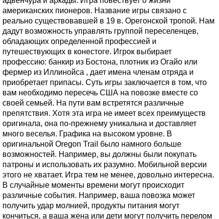
адвенчура и аркады. Игра повествует о жизни
американских пионеров. Название игры связано с
реально существовавшей в 19 в. Орегонской тропой. Нам
дадут возможность управлять группой переселенцев,
обладающих определенной профессией и
путешествующих в конестоге. Игрок выбирает
профессию: банкир из Бостона, плотник из Огайо или
фермер из Иллинойса , дает имена членам отряда и
приобретает припасы. Суть игры заключается в том, что
вам необходимо пересечь США на повозке вместе со
своей семьей. На пути вам встретятся различные
препятствия. Хотя эта игра не имеет всех преимуществ
оригинала, она по-прежнему уникальна и доставляет
много веселья. Графика на высоком уровне. В
оригинальной Oregon Trail было намного больше
возможностей. Например, вы должны были покупать
патроны и использовать их разумно. Мобильной версии
этого не хватает. Игра тем не менее, довольно интересна.
В случайные моменты времени могут происходит
различные события. Например, ваша повозка может
получить удар молнией, продукты питания могут
кончиться, а ваша жена или дети могут получить перелом