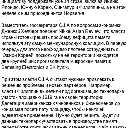
инициативу поддержали уже 14 стран, включая Индию,
Японию, Южную Корею, Сингапур и Филиппины, а на этой
неделе к ним присоединится Норвегия.
Заместитель госсекретаря США по вопросам экономики
Джейкоб Хелберг пояснил Nikkei Asian Review, что власти
страны готовы решать проблему дефицита памяти,
используя эту самую международную коалицию. В первую
очередь для этого необходимо плотнее сотрудничать с
Южной Кореей, поскольку на её территории находятся
два крупнейших производителя микросхем памяти:
Samsung Electronics и SK hynix.
При этом власти США считают нужным привлекать к
решению проблемы и новых партнёров. Например,
власти Филиппин выделили под организацию технопарка
участок площадью 1619 га на своей территории.
Делегация американских чиновников и бизнесменов до
конца мая посетит эту площадку, чтобы найти ей
адекватное применение. Нужно будет решить, будет ли
данный технопарк участвовать в производстве памяти,
переработке критически важных минералов, либо в каких-