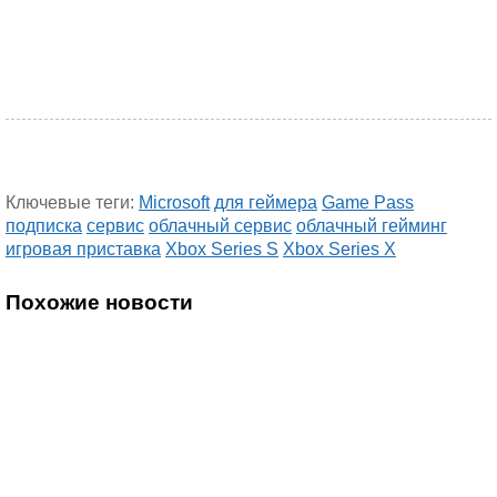
Ключевые теги:
Microsoft
для геймера
Game Pass
подписка
сервис
облачный сервис
облачный гейминг
игровая приставка
Xbox Series S
Xbox Series X
Похожие новости