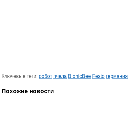
Ключевые теги:
робот
пчела
BionicBee
Festo
германия
Похожие новости