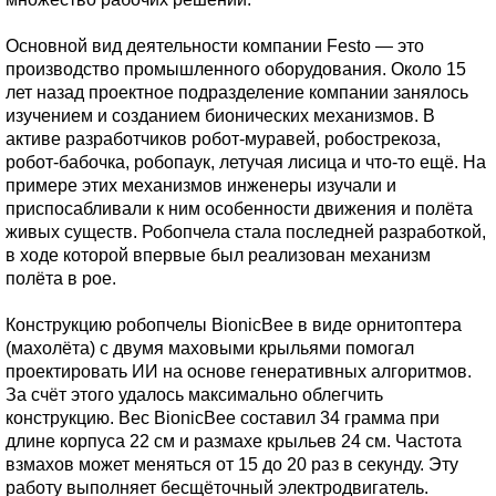
Основной вид деятельности компании Festo — это
производство промышленного оборудования. Около 15
лет назад проектное подразделение компании занялось
изучением и созданием бионических механизмов. В
активе разработчиков робот-муравей, робострекоза,
робот-бабочка, робопаук, летучая лисица и что-то ещё. На
примере этих механизмов инженеры изучали и
приспосабливали к ним особенности движения и полёта
живых существ. Робопчела стала последней разработкой,
в ходе которой впервые был реализован механизм
полёта в рое.
Конструкцию робопчелы BionicBee в виде орнитоптера
(махолёта) с двумя маховыми крыльями помогал
проектировать ИИ на основе генеративных алгоритмов.
За счёт этого удалось максимально облегчить
конструкцию. Вес BionicBee составил 34 грамма при
длине корпуса 22 см и размахе крыльев 24 см. Частота
взмахов может меняться от 15 до 20 раз в секунду. Эту
работу выполняет бесщёточный электродвигатель.