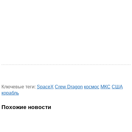
Ключевые теги:
SpaceX
Crew Dragon
космос
МКС
США
корабль
Похожие новости