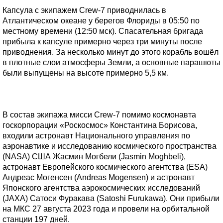
Капсула с экипажем Crew-7 приводнилась в
Атлантическом океане у берегов Флориды в 05:50 по
местному времени (12:50 мск). Спасательная бригада
прибыла к капсуле примерно через три минуты после
приводнения. За несколько минут до этого корабль вошёл
в плотные слои атмосферы Земли, а основные парашюты
были выпущены на высоте примерно 5,5 км.
В состав экипажа мисси Crew-7 помимо космонавта
госкорпорации «Роскосмос» Константина Борисова,
входили астронавт Национального управления по
аэронавтике и исследованию космического пространства
(NASA) США Жасмин Могбели (Jasmin Moghbeli),
астронавт Европейского космического агентства (ESA)
Андреас Могенсен (Andreas Mogensen) и астронавт
Японского агентства аэрокосмических исследований
(JAXA) Сатоси Фуракава (Satoshi Furukawa). Они прибыли
на МКС 27 августа 2023 года и провели на орбитальной
станции 197 дней.