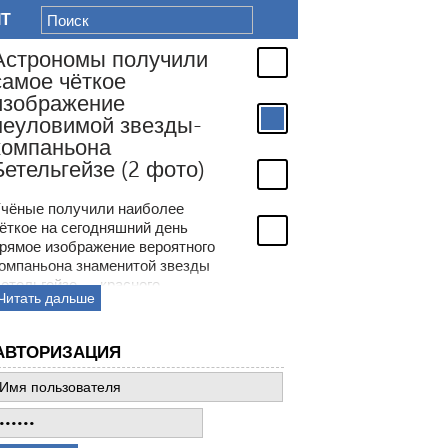
IT
или
ды-
то)
ее
нь
ятного
везды
 ста
и
АВТОРИЗАЦИЯ
авно
ё
 —
ностях