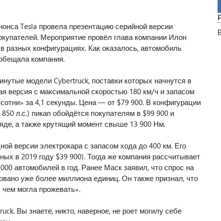
...
нонса Tesla провела презентацию серийной версии
покупателей. Мероприятие провёл глава компании Илон
в разных конфигурациях. Как оказалось, автомобиль
 обещала компания.
нутые модели Cybertruck, поставки которых начнутся в
ая версия с максимальной скоростью 180 км/ч и запасом
сотни» за 4,1 секунды. Цена — от $79 900. В конфигурации
850 л.с.) пикап обойдётся покупателям в $99 900 и
яде, а также крутящий момент свыше 13 900 Нм.
ой версии электрокара с запасом хода до 400 км. Его
ных в 2019 году $39 900). Тогда же компания рассчитывает
000 автомобилей в год. Ранее Маск заявил, что спрос на
вано уже более миллиона единиц. Он также признал, что
 чем могла прожевать».
ck. Вы знаете, никто, наверное, не роет могилу себе