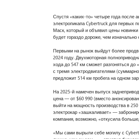
Спустя «каких-то» четыре года после а
электропикапа Cybertruck для первых 
Маск, который и объявил цены новинки 
будет гораздо дороже, чем изначально
Первыми на рынок выйдут более продви
2024 году. Двухмоторная полноприводн
хода до 547 км сможет разгоняться до «
с тремя электродвигателями (суммарно 
предложит 514 км пробега на одном зар
На 2025-й намечен выпуск заднеприводн
цена — от $60 990 (вместо анонсирован
выйти на мощность производства в 250 
электрокар «зашкаливает» — заброниро
компания, возможно, «откусила больше,
«Мы сами вырыли себе могилу с Cybertru