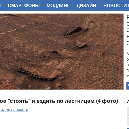
И
СМАРТФОНЫ
МОДДИНГ
ДИЗАЙН
НОВОСТИ 
ФОТО
М
о
о
п
м
н
с
п
н
 "стоять" и ездить по лестницам (4 фото)
з
о
Гаджет новости