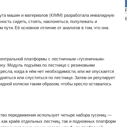
тута машин и материалов (KIMM) разработала инвалидную
ость сидеть, стоять, наклоняться, полулежать и
пути. Её основное отличие от аналогов в том, что она
 центральной платформы с лестничным «гусеничным»
рху. Модуль подъёма по лестнице с резиновыми
ресла, когда в нём нет необходимости, или же опускается
дняться или спуститься по лестнице. Затем он регулирует
лидной коляски таким образом, чтобы кресло оставалось
дство передвижения использует четыре набора гусениц —
а как краёв отдельных лестниц, так и подножных платформ