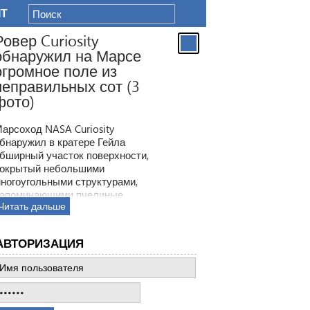
IT
Ровер Curiosity
обнаружил на Марсе
огромное поле из
неправильных сот (3
фото)
арсоход NASA Curiosity
бнаружил в кратере Гейла
бширный участок поверхности,
окрытый небольшими
ногоугольными структурами,
апоминающими пчелиные
Читать дальше
оты. Ранее ровер находил
одобные образования, но
овая находка по масштабам
АВТОРИЗАЦИЯ
атмила все предыдущее такие
ткрытия.