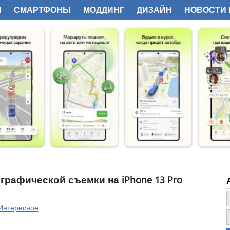
И
СМАРТФОНЫ
МОДДИНГ
ДИЗАЙН
НОВОСТИ 
ФОТО
Р
с
т
е
у
в
с
В
п
с
рафической съемки на iPhone 13 Pro
Интересное