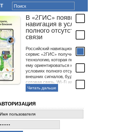
IT
В «2ГИС» появилась
навигация в условиях
полного отсутствия
связи
оссийский навигационный
ервис «2ГИС» получил новую
ехнологию, которая помогает
му ориентироваться на месте в
словиях полного отсутствия
нешних сигналов, будь то
отовая связь, Wi-Fi или GPS.
место этого сервис будет
Читать дальше
олагаться на встроенные в
мартфон датчики.
АВТОРИЗАЦИЯ