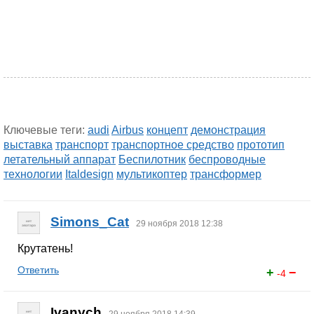
Ключевые теги:
audi
Airbus
концепт
демонстрация
выставка
транспорт
транспортное средство
прототип
летательный аппарат
Беспилотник
беспроводные
технологии
Italdesign
мультикоптер
трансформер
Simons_Cat
29 ноября 2018 12:38
Крутатень!
Ответить
+
−
-4
Ivanych