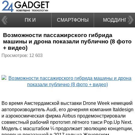
ПК И
СМАРТФОНЫ
МОДДИНГ
Возможности пассажирского гибрида
НОУТБУКИ
машины и дрона показали публично (8 фото
+ видео)
Просмотров: 12 603
Во время Амстердамской выставки Drone Week немецкий
автопроизводитель Audi, его дочерняя компания Italdesign
и аэрокосмическая фирма Airbus продемонстрировали
совместный рабочий прототип лётного такси Pop.Up Next.
Модель с масштабом ¼ продолжает эволюцию концепции,
впервые показанной в 2017 году на Женевском