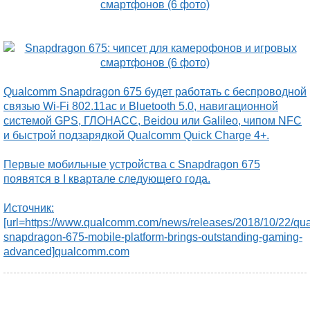
Qualcomm Snapdragon 675 будет работать с беспроводной
связью Wi-Fi 802.11ac и Bluetooth 5.0, навигационной
системой GPS, ГЛОНАСС, Beidou или Galileo, чипом NFC
и быстрой подзарядкой Qualcomm Quick Charge 4+.
Первые мобильные устройства с Snapdragon 675
появятся в I квартале следующего года.
Источник:
[url=https://www.qualcomm.com/news/releases/2018/10/22/q
snapdragon-675-mobile-platform-brings-outstanding-gaming-
advanced]qualcomm.com