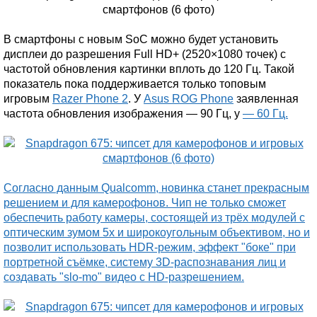
В смартфоны с новым SoC можно будет установить
дисплеи до разрешения Full HD+ (2520×1080 точек) с
частотой обновления картинки вплоть до 120 Гц. Такой
показатель пока поддерживается только топовым
игровым
Razer Phone 2
. У
Asus ROG Phone
заявленная
частота обновления изображения — 90 Гц, у
— 60 Гц.
Согласно данным Qualcomm, новинка станет прекрасным
решением и для камерофонов. Чип не только сможет
обеспечить работу камеры, состоящей из трёх модулей с
оптическим зумом 5х и широкоугольным объективом, но и
позволит использовать HDR-режим, эффект "боке" при
портретной съёмке, систему 3D-распознавания лиц и
создавать "slo-mo" видео с HD-разрешением.