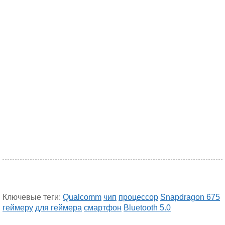
Ключевые теги:
Qualcomm
чип
процессор
Snapdragon 675
геймеру
для геймера
смартфон
Bluetooth 5.0