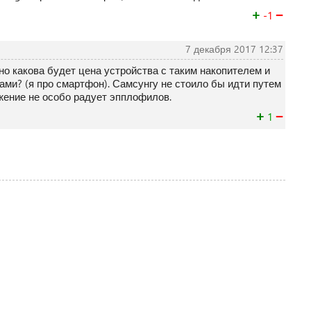
+
−
-1
7 декабря 2017 12:37
но какова будет цена устройства с таким накопителем и
ми? (я про смартфон). Самсунгу не стоило бы идти путем
жение не особо радует эпплофилов.
+
−
1