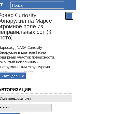
IT
Ровер Curiosity
обнаружил на Марсе
огромное поле из
неправильных сот (3
фото)
арсоход NASA Curiosity
бнаружил в кратере Гейла
бширный участок поверхности,
окрытый небольшими
ногоугольными структурами,
апоминающими пчелиные
Читать дальше
оты. Ранее ровер находил
одобные образования, но
овая находка по масштабам
АВТОРИЗАЦИЯ
атмила все предыдущее такие
ткрытия.