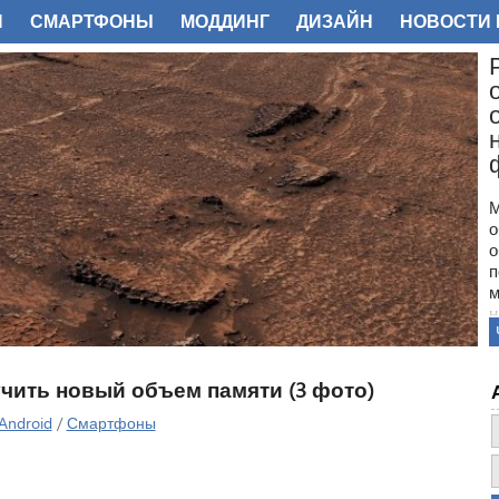
И
СМАРТФОНЫ
МОДДИНГ
ДИЗАЙН
НОВОСТИ 
ФОТО
М
о
о
п
м
н
с
п
н
учить новый объем памяти (3 фото)
з
о
Android
/
Смартфоны