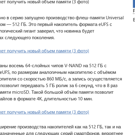
но в серию запущено производство флеш-памяти Universal
мом — 512 ГБ. Это первый накопитель формата eUFS с
гический гигант заверил, что новинка будет
ах следующего поколения.
аны восемь 64-слойных чипов V-NAND на 512 ГБ с
eUFS, по размерам аналогичным накопителю с объёмом
опителя со скоростью 860 МБ/с, а запись осуществляется
позволит передавать 5 ГБ ролик за 6 секунд, что в 8 раз
мяти microSD. Такой большой объём памяти позволит
айлов в формате 4К, длительностью 10 мин.
рение производства накопителей как на 512 ГБ, так и на
назначенные для следующих серий смартфонов, вероятнее