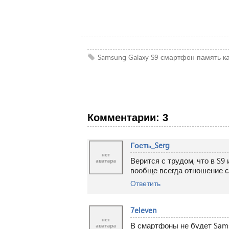
Samsung
Galaxy S9
смартфон
память
к
Комментарии: 3
Гость_Serg
Верится с трудом, что в S9
вообще всегда отношение 
Ответить
7eleven
В смартфоны не будет Sams