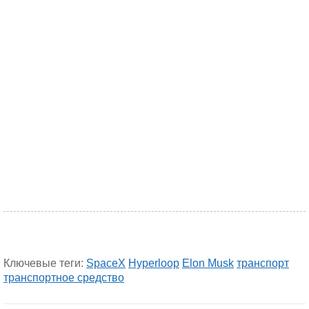
Ключевые теги:
SpaceX
Hyperloop
Elon Musk
транспорт
транспортное средство