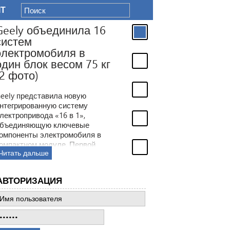
IT
Geely объединила 16
систем
электромобиля в
один блок весом 75 кг
(2 фото)
eely представила новую
нтегрированную систему
лектропривода «16 в 1»,
бъединяющую ключевые
омпоненты электромобиля в
омпактном модуле. Первой
Читать дальше
оделью с новой технологией
танет электрический седан
eely TT, который должен выйти
АВТОРИЗАЦИЯ
а рынок уже в ближайшее
ремя.