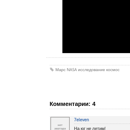
Марс
NASA
исследование
космос
Комментарии: 4
7eleven
На юг не летим!