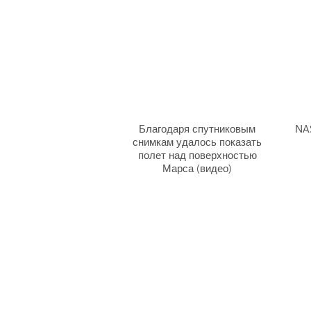
Благодаря спутниковым
NA
снимкам удалось показать
полет над поверхностью
Марса (видео)
Главная
|
П
По