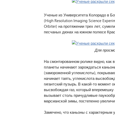
Ученые из Университета Колорадо в Бо
(High Resolution Imaging Science Exper
Orbiter) на протяжении трех лет, сумел
песчаных дюнах на южном полюсе Крас
Для просм
На смонтированном ролике видно, как в
планеты начинают зарождаться каньоны
(замороженной углекислоты), покрываю
начинает таять, углекислота высвобожд
гигантский пузырь. В какой-то момент 
высвобождая газ, который вперемешку 
вызывает столь причудливые паукообр
марсианской зимы, постепенно увеличи
Замечено, что каньоны с характерным 