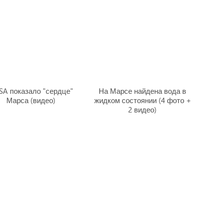
SA показало "сердце"
На Марсе найдена вода в
Марса (видео)
жидком состоянии (4 фото +
2 видео)
римем гаджеты на тестирование
|
Правила сайта
|
Предупреждение
 всем вопросам и предложениям обращайтесь на
почту
.