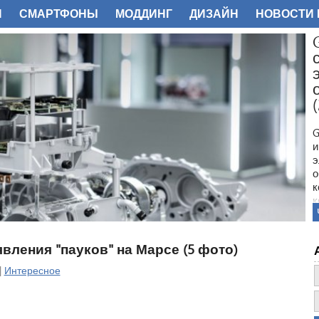
И
СМАРТФОНЫ
МОДДИНГ
ДИЗАЙН
НОВОСТИ 
ФОТО
G
и
э
о
к
к
м
с
G
вления "пауков" на Марсе (5 фото)
н
в
|
Интересное