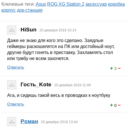
Ключевые теги:
Asus
ROG XG Station 2
аксессуар
коробка
корпус
док-станция
HiSun
20 декабря 2016 10:14
Даже не знаю для кого это сделано. Заядлые
геймеры раскошелятся на ПК или достойный ноут,
другие будут гонять в приставку. Захламлять стол
или тумбу не всем захочется.
Ответить
+
−
3
Гость_Kote
20 декабря 2016 11:49
Ага, и сидишь такой весь в проводках к ноутбуку
Ответить
+
−
0
Роман
20 декабря 2016 13:44