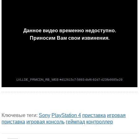
Ключевые теги:
Sony
PlayStation 4
приставка
игровая
приставка
игровая консоль
геймпад
контроллер