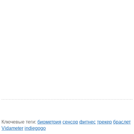
Ключевые теги:
биометрия
сенсор
фитнес
трекер
браслет
Vidameter
indiegogo