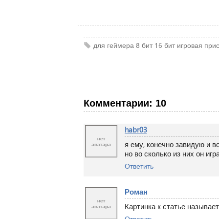
для геймера
8 бит
16 бит
игровая прис
Комментарии: 10
habr03
я ему, конечно завидую и всё
но во сколько из них он игр
Ответить
Роман
Картинка к статье называет
Ответить