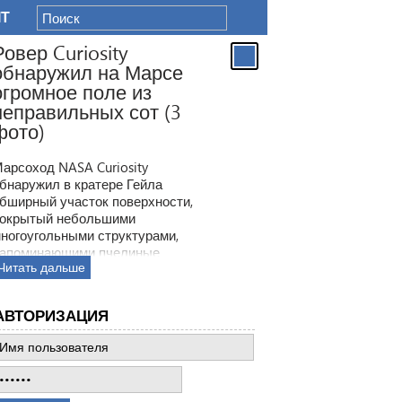
IT
Ровер Curiosity
обнаружил на Марсе
огромное поле из
неправильных сот (3
фото)
арсоход NASA Curiosity
бнаружил в кратере Гейла
бширный участок поверхности,
окрытый небольшими
ногоугольными структурами,
апоминающими пчелиные
Читать дальше
оты. Ранее ровер находил
одобные образования, но
овая находка по масштабам
АВТОРИЗАЦИЯ
атмила все предыдущее такие
ткрытия.