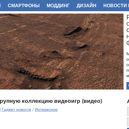
И
СМАРТФОНЫ
МОДДИНГ
ДИЗАЙН
НОВОСТИ 
ФОТО
М
о
о
п
м
н
с
п
н
рупную коллекцию видеоигр (видео)
з
о
|
Гаджет новости
/
Интересное