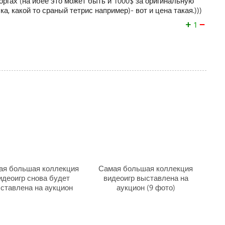
торгах (на ибее это может быть и 1000$ за оригинальную
а, какой то сраный тетрис например)- вот и цена такая.)))
+
−
1
ая большая коллекция
Самая большая коллекция
идеоигр снова будет
видеоигр выставлена на
ставлена на аукцион
аукцион (9 фото)