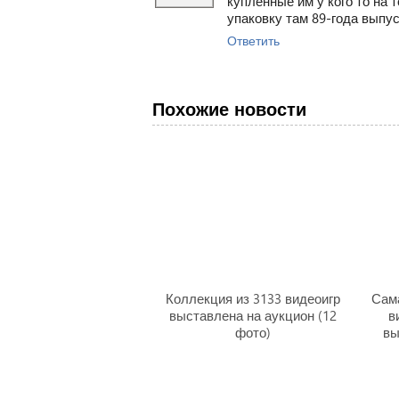
купленные им у кого то на 
упаковку там 89-года выпуск
Ответить
Похожие новости
Коллекция из 3133 видеоигр
Сам
выставлена на аукцион (12
в
фото)
вы