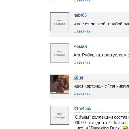
habr03
и всё из-за этой голубой 
Ответить
Роман
Ага. Рубашка, галстук, сам 
Ответить
Killer
ищат картридж с "танчиками
Ответить
R1m45a5
"Объём" коллекции состави
000??? это где то 75 баксов 
Hunt" и "Darkwing Duck"