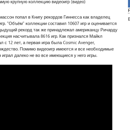
ассон попал в Книгу рекордов Гиннесса как владелец
гр. "Объём" коллекции составил 10607 игр и оценивается
едыдущий рекорд так же принадлежал американцу Ричарду
лекция насчитывала 8616 игр. Как признался Майкл
 с 12 лет, а первая игра была Cosmic Avenger,
ождество. Помимо видеоигр имеются и все необходимые
он играл далеко не во все имеющиеся у него игры.