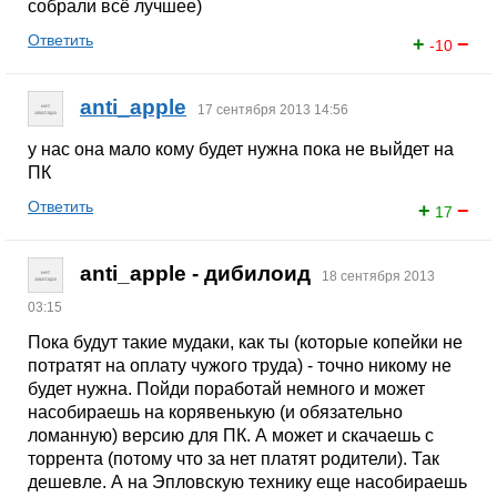
собрали всё лучшее)
Ответить
+
−
-10
anti_apple
17 сентября 2013 14:56
у нас она мало кому будет нужна пока не выйдет на
ПК
Ответить
+
−
17
anti_apple - дибилоид
18 сентября 2013
03:15
Пока будут такие мудаки, как ты (которые копейки не
потратят на оплату чужого труда) - точно никому не
будет нужна. Пойди поработай немного и может
насобираешь на корявенькую (и обязательно
ломанную) версию для ПК. А может и скачаешь с
торрента (потому что за нет платят родители). Так
дешевле. А на Эпловскую технику еще насобираешь