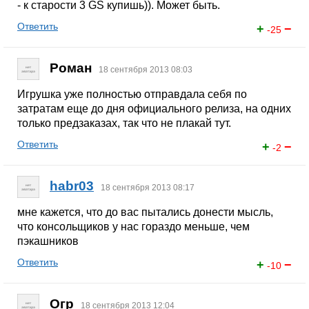
- к старости 3 GS купишь)). Может быть.
Ответить
+
−
-25
Роман
18 сентября 2013 08:03
Игрушка уже полностью отправдала себя по
затратам еще до дня официального релиза, на одних
только предзаказах, так что не плакай тут.
Ответить
+
−
-2
habr03
18 сентября 2013 08:17
мне кажется, что до вас пытались донести мысль,
что консольщиков у нас гораздо меньше, чем
пэкашников
Ответить
+
−
-10
Огр
18 сентября 2013 12:04