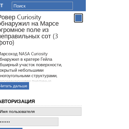
IT
Ровер Curiosity
обнаружил на Марсе
огромное поле из
неправильных сот (3
фото)
арсоход NASA Curiosity
бнаружил в кратере Гейла
бширный участок поверхности,
окрытый небольшими
ногоугольными структурами,
апоминающими пчелиные
Читать дальше
оты. Ранее ровер находил
одобные образования, но
овая находка по масштабам
АВТОРИЗАЦИЯ
атмила все предыдущее такие
ткрытия.