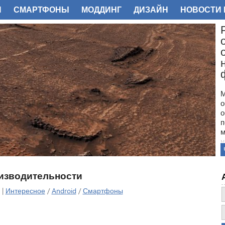
И
СМАРТФОНЫ
МОДДИНГ
ДИЗАЙН
НОВОСТИ 
ФОТО
М
о
о
п
м
н
с
п
н
роизводительности
з
о
 |
Интересное
/
Android
/
Смартфоны