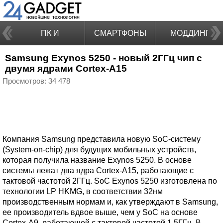
ПК И
СМАРТФОНЫ
МОДДИНГ
Samsung Exynos 5250 - новый 2ГГц чип с
НОУТБУКИ
двумя ядрами Cortex-A15
Просмотров: 34 478
Компания Samsung представила новую SoC-систему
(System-on-chip) для будущих мобильных устройств,
которая получила название Exynos 5250. В основе
системы лежат два ядра Cortex-A15, работающие с
тактовой частотой 2ГГц. SoC Exynos 5250 изготовлена по
технологии LP HKMG, в соответствии 32нм
производственным нормам и, как утверждают в Samsung,
ее производитель вдвое выше, чем у SoC на основе
Cortex-A9, работающей с тактовой частотой 1.5ГГц. В