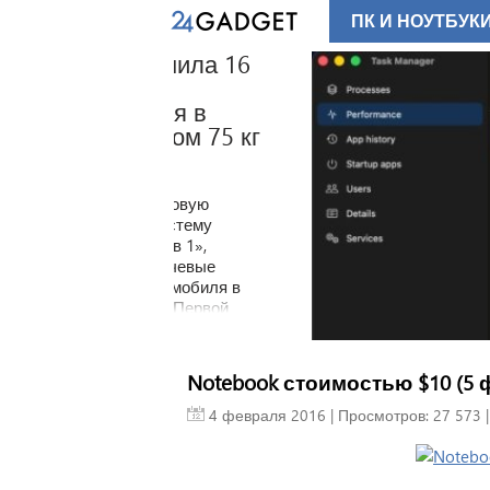
ПК И НОУТБУК
единила 16
биля в
весом 75 кг
ила новую
ю систему
«16 в 1»,
 ключевые
ктромобиля в
уле. Первой
й технологией
ческий седан
ый должен выйти
Notebook стоимостью $10 (5 
 ближайшее
4 февраля 2016
| Просмотров: 27 573 