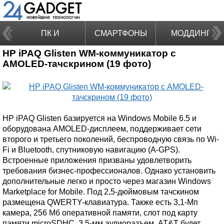
ПК И
СМАРТФОНЫ
МОДДИНГ
HP iPAQ Glisten WM-коммуникатор с
НОУТБУКИ
AMOLED-тачскрином (19 фото)
HP iPAQ Glisten базируется на Windows Mobile 6.5 и
оборудована AMOLED-дисплеем, поддерживает сети
второго и третьего поколений, беспроводную связь по Wi-
Fi и Bluetooth, спутниковую навигацию (A-GPS).
Встроенные приложения призваны удовлетворить
требования бизнес-профессионалов. Однако установить
дополнительные легко и просто через магазин Windows
Marketplace for Mobile. Под 2,5-дюймовым тачскином
размещена QWERTY-клавиатура. Также есть 3,1-Мп
камера, 256 Мб оперативной памяти, слот под карту
памяти microSDHC, 3,5-мм аудиоразъем. AT&T будет