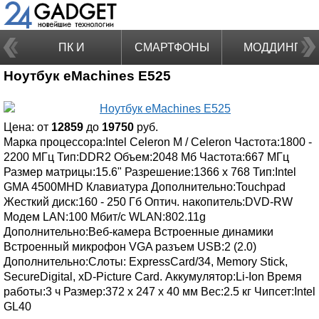
ПК И
СМАРТФОНЫ
МОДДИНГ
Ноутбук eMachines E525
НОУТБУКИ
Цена: от
12859
до
19750
руб.
Марка процессора:Intel Celeron M / Celeron Частота:1800 -
2200 МГц Тип:DDR2 Объем:2048 Мб Частота:667 МГц
Размер матрицы:15.6" Разрешение:1366 x 768 Тип:Intel
GMA 4500MHD Клавиатура Дополнительно:Touchpad
Жесткий диск:160 - 250 Гб Оптич. накопитель:DVD-RW
Модем LAN:100 Мбит/с WLAN:802.11g
Дополнительно:Веб-камера Встроенные динамики
Встроенный микрофон VGA разъем USB:2 (2.0)
Дополнительно:Слоты: ExpressCard/34, Memory Stick,
SecureDigital, xD-Picture Card. Аккумулятор:Li-Ion Время
работы:3 ч Размер:372 x 247 x 40 мм Вес:2.5 кг Чипсет:Intel
GL40