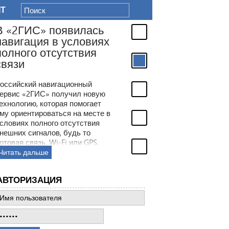
IT
В «2ГИС» появилась
навигация в условиях
полного отсутствия
связи
оссийский навигационный
ервис «2ГИС» получил новую
ехнологию, которая помогает
му ориентироваться на месте в
словиях полного отсутствия
нешних сигналов, будь то
отовая связь, Wi-Fi или GPS.
место этого сервис будет
Читать дальше
олагаться на встроенные в
мартфон датчики.
АВТОРИЗАЦИЯ