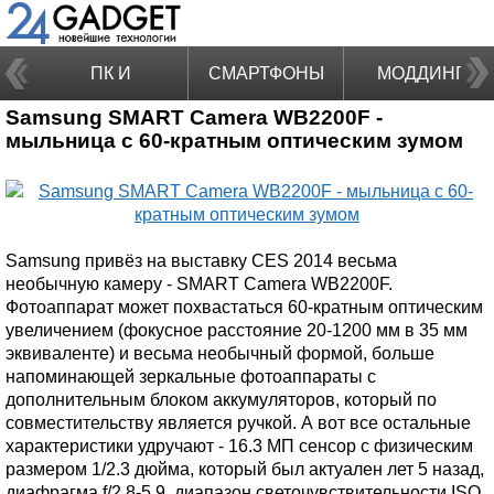
ПК И
СМАРТФОНЫ
МОДДИНГ
Samsung SMART Camera WB2200F -
НОУТБУКИ
мыльница с 60-кратным оптическим зумом
Samsung привёз на выставку CES 2014 весьма
необычную камеру - SMART Camera WB2200F.
Фотоаппарат может похвастаться 60-кратным оптическим
увеличением (фокусное расстояние 20-1200 мм в 35 мм
эквиваленте) и весьма необычный формой, больше
напоминающей зеркальные фотоаппараты с
дополнительным блоком аккумуляторов, который по
совместительству является ручкой. А вот все остальные
характеристики удручают - 16.3 МП сенсор с физическим
размером 1/2.3 дюйма, который был актуален лет 5 назад,
диафрагма f/2.8-5.9, диапазон светочувствительности ISO