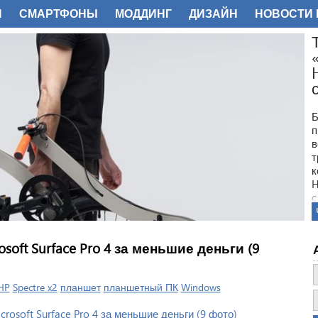
И
СМАРТФОНЫ
МОДДИНГ
ДИЗАЙН
НОВОСТИ 
ФОТО
Б
п
в
т
к
H
с
osoft Surface Pro 4 за меньшие деньги (9
HP
Spectre x2
планшет
планшетный ПК
Windows