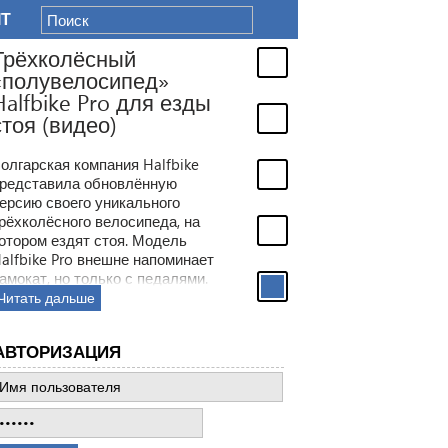
IT
Трёхколёсный
«полувелосипед»
Halfbike Pro для езды
стоя (видео)
олгарская компания Halfbike
редставила обновлённую
ерсию своего уникального
рёхколёсного велосипеда, на
отором ездят стоя. Модель
alfbike Pro внешне напоминает
амокат, но только с педалями.
Читать дальше
АВТОРИЗАЦИЯ