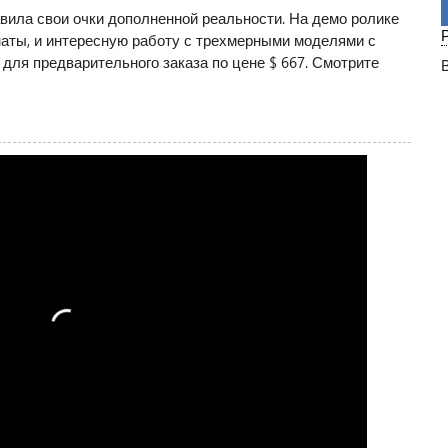
ила свои очки дополненной реальности. На демо ролике
аты, и интересную работу с трехмерными моделями с
для предварительного заказа по цене $ 667. Смотрите