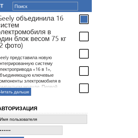
IT
Geely объединила 16
систем
электромобиля в
один блок весом 75 кг
(2 фото)
eely представила новую
нтегрированную систему
лектропривода «16 в 1»,
бъединяющую ключевые
омпоненты электромобиля в
омпактном модуле. Первой
Читать дальше
оделью с новой технологией
танет электрический седан
eely TT, который должен выйти
АВТОРИЗАЦИЯ
а рынок уже в ближайшее
ремя.