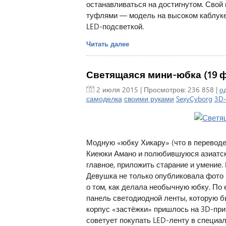
останавливаться на достигнутом. Сво
туфлями — модель на высоком каблуке 
LED-подсветкой.
Читать далее
Светящаяся мини-юбка (19 ф
2 июля 2015
| Просмотров: 236 858 |
о
самоделка
своими руками
SexyCyborg
3D-
Модную «юбку Хикару» (что в переводе
Киеюки Амано и полюбившуюся азиатск
главное, приложить старание и умение.
Девушка не только опубликовала фото 
о том, как делала необычную юбку. По
панель светодиодной ленты, которую б
корпус «застёжки» пришлось на 3D-пр
советует покупать LED-ленту в специа