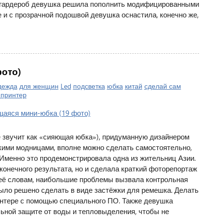
й гардероб девушка решила пополнить модифицированными
и с прозрачной подошвой девушка оснастила, конечно же,
ото)
дежда
для женщин
Led
подсветка
юбка
китай
сделай сам
принтер
 звучит как «сияющая юбка»), придуманную дизайнером
ими модницами, вполне можно сделать самостоятельно,
 Именно это продемонстрировала одна из жительниц Азии.
конечного результата, но и сделала краткий фоторепортаж
 её словам, наибольшие проблемы вызвала контрольная
ыло решено сделать в виде застёжки для ремешка. Делать
интере с помощью специального ПО. Также девушка
льной защите от воды и тепловыделения, чтобы не