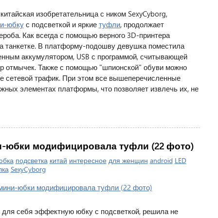
китайская изобретательница с ником SexyCyborg,
и-юбку
с подсветкой и яркие
туфли
, продолжает
роба. Как всегда с помощью верного 3D-принтера
на танкетке. В платформу-подошву девушка поместила
енным аккумулятором, USB с программой, считывающей
бор отмычек. Также с помощью "шпионской" обуви можно
е сетевой трафик. При этом все вышеперечисленные
ных элементах платформы, что позволяет извлечь их, не
-юбки модифицировала туфли (22 фото)
юбка
подсветка
китай
интересное
для женщин
android
LED
лка
SexyCyborg
 для себя эффектную юбку с подсветкой, решила не