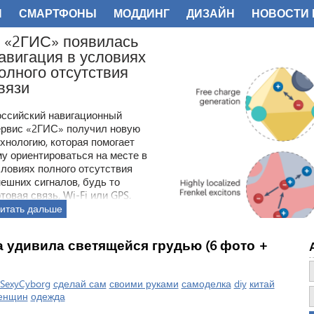
И
СМАРТФОНЫ
МОДДИНГ
ДИЗАЙН
НОВОСТИ 
ФОТО
К
К
с
о
с
э
п
В
с
п
 удивила светящейся грудью (6 фото +
ч
SexyCyborg
сделай сам
своими руками
самоделка
diy
китай
енщин
одежда