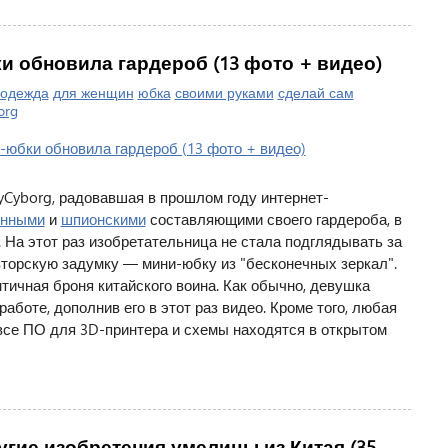
 обновила гардероб (13 фото + видео)
одежда
для женщин
юбка
своими руками
сделай сам
org
yCyborg, радовавшая в прошлом году интернет-
онными
и
шпионскими
составляющими своего гардероба, в
. На этот раз изобретательница не стала подглядывать за
торскую задумку — мини-юбку из "бесконечных зеркал".
тичная броня китайского воина. Как обычно, девушка
аботе, дополнив его в этот раз видео. Кроме того, любая
все ПО для 3D-принтера и схемы находятся в открытом
гие изобретения умелицы из Китая (35