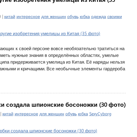
 |
китай
интересное
для женщин
обувь
юбка
одежда
своими
ающих к своей персоне вовсе необязательно тратиться на
иметь нужные знания в определённых областях, умелые
нципа придерживается умелица из Китая. Её наряды нельзя
тажными и кричащими. Все необычные элементы гардероба
и создала шпионские босоножки (30 фото)
 |
китай
интересное
для женщин
обувь
юбка
SexyCyborg