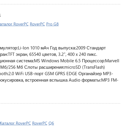
8
аталог RoverPC
RoverPC
Pro G8
умулятор:Li-Ion 1010 мАч Год выпуска:2009 Стандарт
н:TFT экран, 65540 цветов, 3.2", 400 x 240 пикс.
онная система:MS Windows Mobile 6.5 Процессор:Marvell
Мб/256 Мб Слоты расширения:microSD (TransFlash)
oth:2.0 WiFi USB-порт GSM GPRS EDGE Органайзер MP3-
фокусировка, встроенная вспышка Audio форматы:MP3 FM-
Каталог RoverPC
RoverPC
Q6