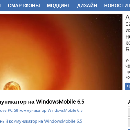
И
СМАРТФОНЫ
МОДДИНГ
ДИЗАЙН
НОВОСТИ 
ФОТО
уникатор на WindowsMobile 6.5
overPC
S8
коммуникатор
WindowsMobile 6.5