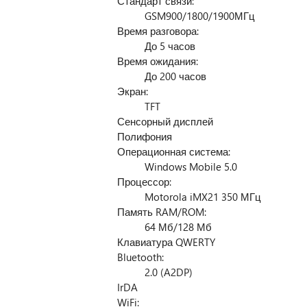
Стандарт связи:
GSM900/1800/1900МГц
Время разговора:
До 5 часов
Время ожидания:
До 200 часов
Экран:
TFT
Сенсорный дисплей
Полифония
Операционная система:
Windows Mobile 5.0
Процессор:
Motorola iMX21 350 МГц
Память RAM/ROM:
64 Мб/128 Мб
Клавиатура QWERTY
Bluetooth:
2.0 (A2DP)
IrDA
WiFi: