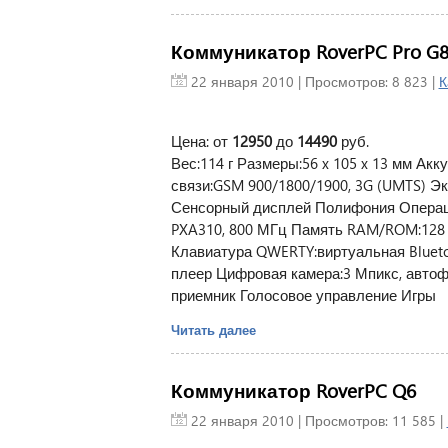
Коммуникатор RoverPC Pro G
22 января 2010
| Просмотров: 8 823 |
К
Цена: от
12950
до
14490
руб.
Вес:114 г Размеры:56 x 105 x 13 мм Акк
связи:GSM 900/1800/1900, 3G (UMTS) Экра
Сенсорный дисплей Полифония Операци
PXA310, 800 МГц Память RAM/ROM:128 
Клавиатура QWERTY:виртуальная Blueto
плеер Цифровая камера:3 Мпикс, авто
приемник Голосовое управление Игры
Читать далее
Коммуникатор RoverPC Q6
22 января 2010
| Просмотров: 11 585 |