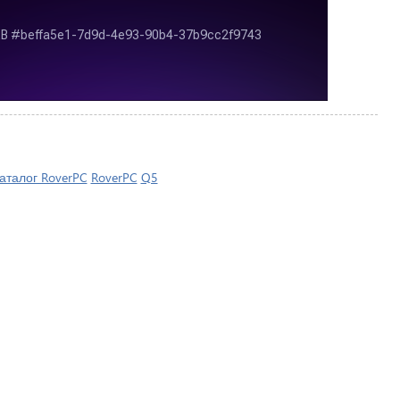
аталог RoverPC
RoverPC
Q5