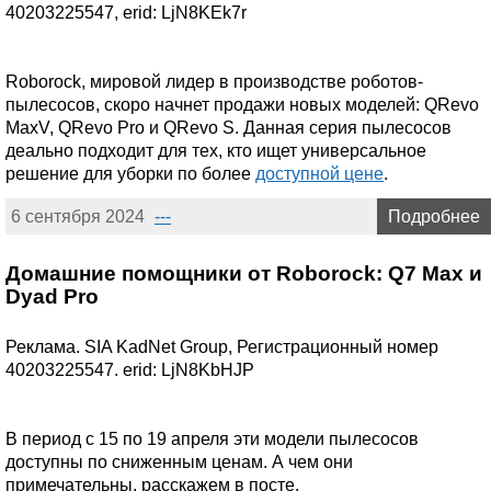
40203225547, erid: LjN8KEk7r
Roborock, мировой лидер в производстве роботов-
пылесосов, скоро начнет продажи новых моделей: QRevo
MaxV, QRevo Pro и QRevo S. Данная серия пылесосов
деально подходит для тех, кто ищет универсальное
решение для уборки по более
доступной цене
.
6 сентября 2024
---
Подробнее
Домашние помощники от Roborock: Q7 Max и
Dyad Pro
Реклама. SIA KadNet Group, Регистрационный номер
40203225547. erid: LjN8KbHJP
В период с 15 по 19 апреля эти модели пылесосов
доступны по сниженным ценам. А чем они
примечательны, расскажем в посте.